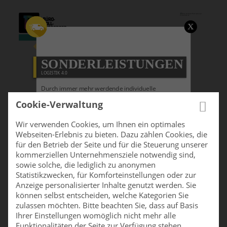
≡ MENU
SONDERLEISTUNGEN
LOGISTIK 4.0
Durch immer mehr werdende individuelle
Anlieferungskonzepte und -bedingungen hat sich
Cookie-Verwaltung
der Anspruch an Lieferanten und deren
Logistikstrategien in den letzten Jahren immer mehr
Wir verwenden Cookies, um Ihnen ein optimales
erhöht. Die Logistik 4.0 innerhalb der OFFICE CLOUD
Webseiten-Erlebnis zu bieten. Dazu zählen Cookies, die
überzeugt durch logistische Leistungsfähigkeit,
für den Betrieb der Seite und für die Steuerung unserer
sowie ihre Konzeption und bietet Ihnen passend zu
kommerziellen Unternehmensziele notwendig sind,
den heutigen, gewachsenen Ansprüchen an
sowie solche, die lediglich zu anonymen
Lieferstrukturen den optimalen Support. Tracking
Statistikzwecken, für Komforteinstellungen oder zur
von Paketen, sicherheitsrelevante Anlieferungen
Anzeige personalisierter Inhalte genutzt werden. Sie
TOP
und selbst die Nutzung von nachhaltigen und
können selbst entscheiden, welche Kategorien Sie
KONDITIONEN
FULFILLMENT
24 STUNDEN
zulassen möchten. Bitte beachten Sie, dass auf Basis
umweltbewussten Mehrwegversandboxen gehören
Ihrer Einstellungen womöglich nicht mehr alle
zum Standard. Durch den Einsatz des innovativen
Funktionalitäten der Seite zur Verfügung stehen.
Warehouse-Management-Systems AutoStore®