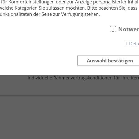
bietet
lten.
nisse
für Komforteinstellungen oder zur Anzeige personalisierter Inhal
elche Kategorien Sie zulassen möchten. Bitte beachten Sie, dass 
itionen
ür alle
abgesti
nktionalitäten der Seite zur Verfügung stehen.
Notwen
Ihre Vorteile im Überblic
NTE
INT
Deta
itenkarten
Individu
Planungssicherheit
Auswahl bestätigen
Klar definierte strategische Zusammenarbeit
Individuelle Rahmenvertragskonditionen für Ihre Kern
GISTIK
PARTNERS
e Logistiklösungen
Vertrauensvoll & Na
PROZESSE
Prozesskostenoptimierung