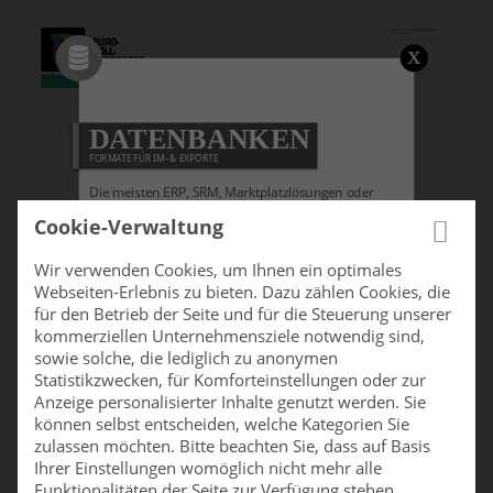
≡ MENU
DATENBANKEN
FORMATE FÜR IM- & EXPORTE
Die meisten ERP, SRM, Marktplatzlösungen oder
Elektronische Rechnungsprüfungsapplikationen
Cookie-Verwaltung
erfordern die unterschiedlichsten Arten von
Schnittstellen-, Konvertierungsdatensätzen oder
Wir verwenden Cookies, um Ihnen ein optimales
Warengruppen sowie Mengeneinheits-Formate. Hier
Webseiten-Erlebnis zu bieten. Dazu zählen Cookies, die
listen wir Ihnen alle von uns als Standard genutzten
für den Betrieb der Seite und für die Steuerung unserer
Formate auf. Darüber hinaus ist eine individuelle
kommerziellen Unternehmensziele notwendig sind,
Anpassung an Ihre Anforderungen Teil unseres
sowie solche, die lediglich zu anonymen
Implementierungsablaufs.
Statistikzwecken, für Komforteinstellungen oder zur
Anzeige personalisierter Inhalte genutzt werden. Sie
TOP
können selbst entscheiden, welche Kategorien Sie
KONDITIONEN
FULFILLMENT
24 STUNDEN
zulassen möchten. Bitte beachten Sie, dass auf Basis
Ihrer Einstellungen womöglich nicht mehr alle
Funktionalitäten der Seite zur Verfügung stehen.