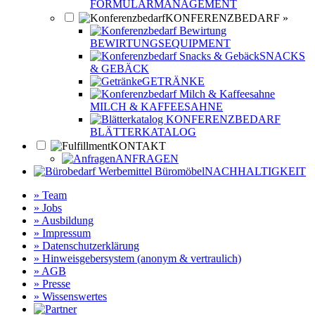
FORMULARMANAGEMENT
KONFERENZBEDARF »
BEWIRTUNGSEQUIPMENT
SNACKS
& GEBÄCK
GETRÄNKE
MILCH & KAFFEESAHNE
BLÄTTERKATALOG
KONTAKT
ANFRAGEN
NACHHALTIGKEIT
» Team
» Jobs
» Ausbildung
» Impressum
» Datenschutzerklärung
» Hinweisgebersystem (anonym & vertraulich)
» AGB
» Presse
» Wissenswertes