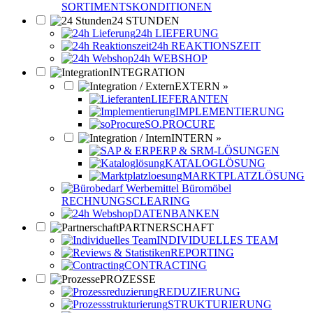
SORTIMENTSKONDITIONEN
24 STUNDEN
24h LIEFERUNG
24h REAKTIONSZEIT
24h WEBSHOP
INTEGRATION
EXTERN »
LIEFERANTEN
IMPLEMENTIERUNG
SO.PROCURE
INTERN »
ERP & SRM-LÖSUNGEN
KATALOGLÖSUNG
MARKTPLATZLÖSUNG
RECHNUNGSCLEARING
DATENBANKEN
PARTNERSCHAFT
INDIVIDUELLES TEAM
REPORTING
CONTRACTING
PROZESSE
REDUZIERUNG
STRUKTURIERUNG