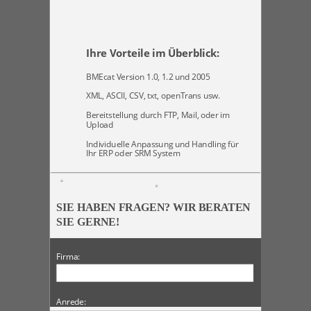
SORTIMENTE
INTEGRATION
LOGISTIK
PARTNERSCHAFT
Ihre Vorteile im Überblick:
PROZESSE
BMEcat Version 1.0, 1.2 und 2005
XML, ASCII, CSV, txt, openTrans usw.
Bereitstellung durch FTP, Mail, oder im
Upload
Individuelle Anpassung und Handling für
Ihr ERP oder SRM System
SIE HABEN FRAGEN? WIR BERATEN
SIE GERNE!
Firma:
Anrede: