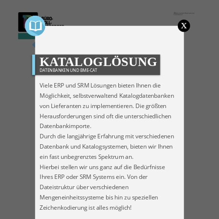
≡ MENU
KATALOGLÖSUNG
DATENBANKEN UND BME-CAT
Viele ERP und SRM Lösungen bieten Ihnen die
Möglichkeit, selbstverwaltend Katalogdatenbanken
von Lieferanten zu implementieren. Die größten
Herausforderungen sind oft die unterschiedlichen
Datenbankimporte.
Durch die langjährige Erfahrung mit verschiedenen
Datenbank und Katalogsystemen, bieten wir Ihnen
ein fast unbegrenztes Spektrum an.
Hierbei stellen wir uns ganz auf die Bedürfnisse
Ihres ERP oder SRM Systems ein. Von der
TOP
Dateistruktur über verschiedenen
KONDITIONEN
FULFILLMENT
24 STUNDEN
Mengeneinheitssysteme bis hin zu speziellen
Zeichenkodierung ist alles möglich!